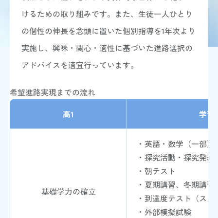
説明会・イベント
外部記事掲載
けるための取り組みです。また、生徒一人ひとり
アクセス
の個性の伸長を念頭に置いた個別指導を1年次より
在校生・保護者の方
実施し、興味・関心・適性に基づいた進路選択の
卒業生の方
アドバイスを適宜行っています。
Follow Us
希望進路実現までの流れ
高1
学習
サイトマップ
当サイトについて
・英語・数学（一部）
個人情報保護方針
・探究活動・探究発表
お問い合わせ
・朝テスト
教職員採用情報
・夏期講習、冬期講習
基礎学力の確立
・到達度テスト（スタ
・外部模擬試験