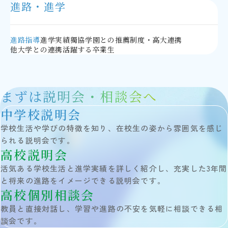
進路・進学
進路指導
進学実績
獨協学園との推薦制度・高大連携
他大学との連携
活躍する卒業生
まずは説明会・相談会へ
中学校説明会
学校生活や学びの特徴を知り、在校生の姿から雰囲気を感じ
られる説明会です。
高校説明会
活気ある学校生活と進学実績を詳しく紹介し、充実した3年間
と将来の進路をイメージできる説明会です。
高校個別相談会
教員と直接対話し、学習や進路の不安を気軽に相談できる相
談会です。