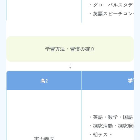
・グローバルスタディー
・英語スピーチコンテ
学習方法・習慣の確立
↓
高2
学習
・英語・数学・国語（
・探究活動・探究発表
・朝テスト
実力養成