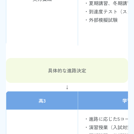
・夏期講習、冬期講習
・到達度テスト（スタ
・外部模擬試験
具体的な進路決定
↓
高3
学習
・進路に応じた5コー
・演習授業（入試対策