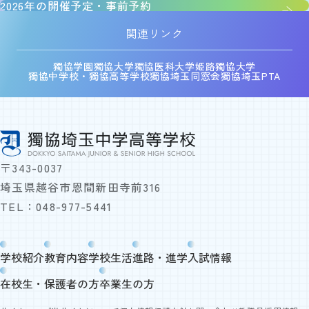
2026年の開催予定・事前予約
関連リンク
獨協学園
獨協大学
獨協医科大学
姫路獨協大学
獨協中学校・獨協高等学校
獨協埼玉同窓会
獨協埼玉PTA
〒343-0037
埼玉県越谷市恩間新田寺前316
TEL：
048-977-5441
学校紹介
教育内容
学校生活
進路・進学
入試情報
在校生・保護者の方
卒業生の方