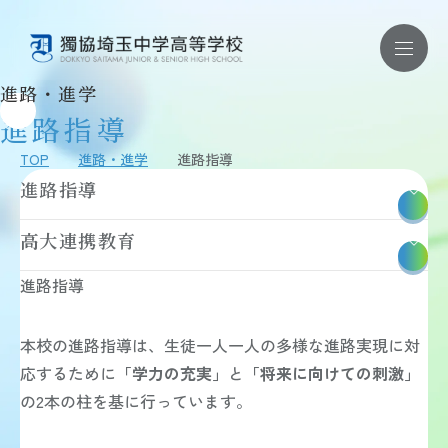
進路・進学
進路指導
お問い合わせ ｜ 資料請求
TOP
進路・進学
進路指導
進路指導
学校紹介
学校紹介 TOP
高大連携教育
教育理念
学校概要
施設・制服・学校紹介動画
進路指導
安全対策・健康管理
学校評価・財務状況
教育内容
本校の進路指導は、生徒一人一人の多様な進路実現に対
教育内容 TOP
応するために
「学力の充実」
と
「将来に向けての刺激」
教育方針
の2本の柱を基に行っています。
学習内容
獨協コース
国際教育・語学教育