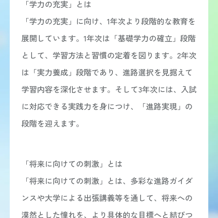
「学力の充実」とは
中学 総合学習
ICT教育
「学力の充実」に向け、1年次より段階的な教育を
図書館
教員メッセージ
展開しています。1年次は「基礎学力の確立」段階
学校生活
として、学習方法と習慣の定着を図ります。2年次
学校生活 TOP
年間行事
は「実力養成」段階であり、進路選択を見据えて
獨協埼玉の1日
クラブ活動（中学校）
学習内容を深化させます。そして3年次には、入試
クラブ活動（高等学校）
在校生メッセージ
に対応できる実践力を身につけ、「進路実現」の
進路・進学
段階を迎えます。
進路・進学 TOP
進路指導
進学実績
獨協学園との高大連携
他大学との連携
「将来に向けての刺激」とは
活躍する卒業生
「将来に向けての刺激」とは、多彩な進路ガイダ
入試情報
入試情報 TOP
ンスや大学による出張講義等を通して、将来への
中学入試
高校入試
漠然とした憧れを、より具体的な目標へと結びつ