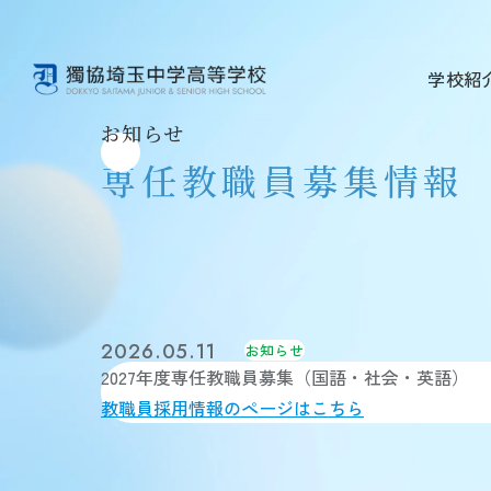
学校紹
お知らせ
学校紹介 TOP
教育内容 TOP
学校生活 TOP
進路・進学 TOP
入試情報 TOP
教育理念
教育方針
年間行事
進路指導
中学入試
専任教職員募集情報
学校概要
学習内容
獨協埼玉の1日
進学実績
高校入試
施設・制服・学校紹介動画
獨協コース
クラブ活動（中学校）
獨協学園との高大連携
説明会・イベント
安全対策・健康管理
国際教育・語学教育
クラブ活動（高等学校）
他大学との連携
外部記事掲載
学校評価・財務状況
中学 総合学習
在校生メッセージ
活躍する卒業生
ICT教育
2026.05.11
お知らせ
図書館
2027年度専任教職員募集（国語・社会・英語）
教員メッセージ
教職員採用情報のページはこちら