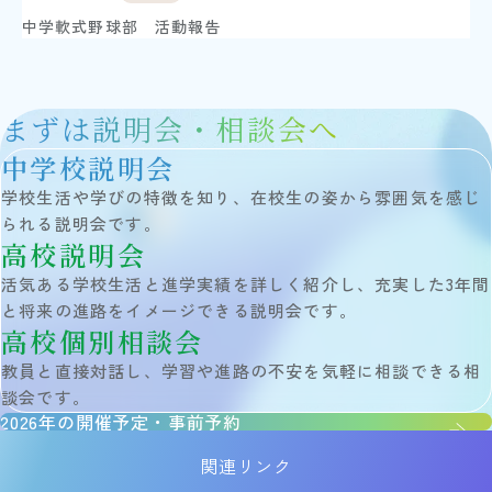
説明会・イベント
中学軟式野球部 活動報告
外部記事掲載
アクセス
在校生・保護者の方
卒業生の方
まずは説明会・相談会へ
中学校説明会
学校生活や学びの特徴を知り、在校生の姿から雰囲気を感じ
Follow Us
られる説明会です。
高校説明会
活気ある学校生活と進学実績を詳しく紹介し、充実した3年間
サイトマップ
と将来の進路をイメージできる説明会です。
当サイトについて
高校個別相談会
個人情報保護方針
教員と直接対話し、学習や進路の不安を気軽に相談できる相
お問い合わせ
談会です。
教職員採用情報
2026年の開催予定・事前予約
関連リンク