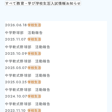
中学 総合学習
すべて
教育・学び
学校生活
入試情報
お知らせ
ICT教育
図書館
教員メッセージ
学校生活
2026.06.18
学校生活
学校生活 TOP
中学野球部 活動報告
年間行事
獨協埼玉の1日
2025.11.07
学校生活
クラブ活動（中学校）
中学軟式野球部 活動報告
クラブ活動（高等学校）
在校生メッセージ
2025.10.09
学校生活
進路・進学
中学軟式野球部 活動報告
進路・進学 TOP
2025.05.07
学校生活
進路指導
進学実績
中学軟式野球部 活動報告
獨協学園との高大連携
2025.03.25
学校生活
他大学との連携
活躍する卒業生
中学軟式野球部 活動報告
入試情報
2024.10.07
学校生活
入試情報 TOP
中学軟式野球部 活動報告
中学入試
高校入試
2023.11.10
学校生活