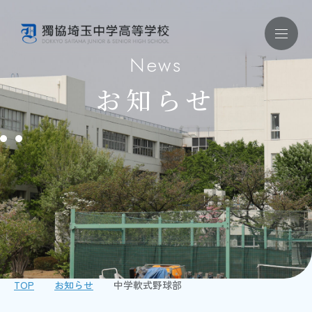
News
お知らせ
お問い合わせ ｜ 資料請求
学校紹介
学校紹介 TOP
教育理念
学校概要
施設・制服・学校紹介動画
安全対策・健康管理
学校評価・財務状況
教育内容
教育内容 TOP
教育方針
学習内容
TOP
お知らせ
中学軟式野球部
獨協コース
国際教育・語学教育