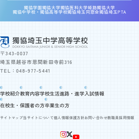
獨協学園
獨協大学
獨協医科大学
姫路獨協大学
獨協中学校・獨協高等学校
獨協埼玉同窓会
獨協埼玉PTA
〒343-0037
埼玉県越谷市恩間新田寺前316
TEL：
048-977-5441
学校紹介
教育内容
学校生活
進路・進学
入試情報
在校生・保護者の方
卒業生の方
サイトマップ
当サイトについて
個人情報保護方針
お問い合わせ
教職員採用情報