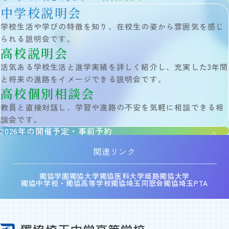
中学 総合学習
中学校説明会
ICT教育
図書館
学校生活や学びの特徴を知り、在校生の姿から雰囲気を感じ
教員メッセージ
られる説明会です。
学校生活
高校説明会
学校生活 TOP
活気ある学校生活と進学実績を詳しく紹介し、充実した3年間
年間行事
獨協埼玉の1日
と将来の進路をイメージできる説明会です。
クラブ活動（中学校）
高校個別相談会
クラブ活動（高等学校）
教員と直接対話し、学習や進路の不安を気軽に相談できる相
在校生メッセージ
進路・進学
談会です。
2026年の開催予定・事前予約
進路・進学 TOP
進路指導
進学実績
関連リンク
獨協学園との高大連携
他大学との連携
獨協学園
獨協大学
獨協医科大学
姫路獨協大学
活躍する卒業生
獨協中学校・獨協高等学校
獨協埼玉同窓会
獨協埼玉PTA
入試情報
入試情報 TOP
中学入試
高校入試