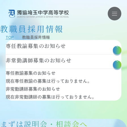
教職員採用情報
お問い合わせ ｜ 資料請求
TOP
教職員採用情報
専任教諭募集のお知らせ
学校紹介
非常勤講師募集のお知らせ
学校紹介 TOP
教育理念
専任教諭募集のお知らせ
学校概要
施設・制服・学校紹介動画
現在専任教諭の募集は行っておりません。
安全対策・健康管理
非常勤講師募集のお知らせ
学校評価・財務状況
教育内容
現在非常勤講師の募集は行っておりません。
教育内容 TOP
教育方針
学習内容
獨協コース
まずは説明会・相談会へ
国際教育・語学教育