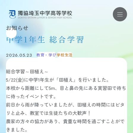
お知らせ
中学1年生 総合学習
お問い合わせ ｜ 資料請求
2026.05.23
教育・学び
学校生活
学校紹介
学校紹介 TOP
総合学習～田植え～
教育理念
学校概要
5/22(金)に中学1年生が「田植え」を行いました。
施設・制服・学校紹介動画
本校から距離にして5m、目と鼻の先にある実習田で待ち
安全対策・健康管理
学校評価・財務状況
に待ったイベントです。
教育内容
前日から雨が降っていましたが、田植えの時間にはピタ
教育内容 TOP
リと止み、教室では生徒たちの大歓声！
教育方針
学習内容
農家の方々の協力があり、貴重な時間を過ごすことがで
獨協コース
きました。
国際教育・語学教育