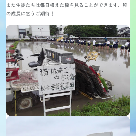
中学 総合学習
また生徒たちは毎日植えた稲を見ることができます、稲
ICT教育
の成長に乞うご期待！
図書館
教員メッセージ
学校生活
学校生活 TOP
年間行事
獨協埼玉の1日
クラブ活動（中学校）
クラブ活動（高等学校）
在校生メッセージ
進路・進学
進路・進学 TOP
進路指導
進学実績
獨協学園との高大連携
他大学との連携
活躍する卒業生
入試情報
入試情報 TOP
中学入試
高校入試