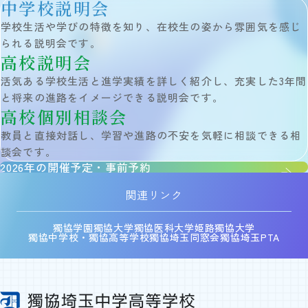
中学校説明会
学校生活や学びの特徴を知り、在校生の姿から雰囲気を感じ
られる説明会です。
高校説明会
活気ある学校生活と進学実績を詳しく紹介し、充実した3年間
と将来の進路をイメージできる説明会です。
高校個別相談会
教員と直接対話し、学習や進路の不安を気軽に相談できる相
談会です。
2026年の開催予定・事前予約
関連リンク
獨協学園
獨協大学
獨協医科大学
姫路獨協大学
獨協中学校・獨協高等学校
獨協埼玉同窓会
獨協埼玉PTA