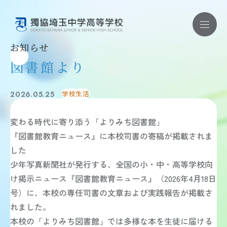
お知らせ
図書館より
お問い合わせ ｜ 資料請求
2026.05.25
学校生活
学校紹介
学校紹介 TOP
変わる時代に寄り添う「よりみち図書館」
教育理念
学校概要
『図書館教育ニュース』に本校司書の寄稿が掲載されま
施設・制服・学校紹介動画
した
安全対策・健康管理
学校評価・財務状況
少年写真新聞社が発行する、全国の小・中・高等学校向
教育内容
け掲示ニュース『図書館教育ニュース』（2026年4月18日
教育内容 TOP
号）に、本校の専任司書の文章および実践報告が掲載さ
教育方針
学習内容
れました。
獨協コース
本校の「よりみち図書館」では多様な本を生徒に届ける
国際教育・語学教育