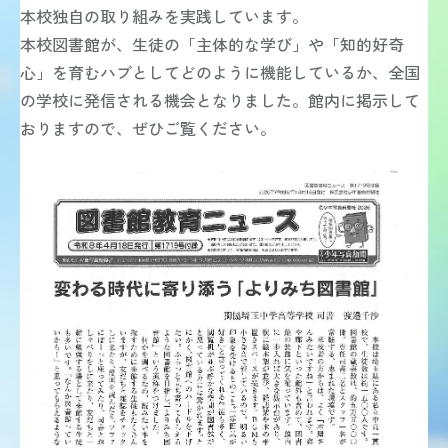
中学 総合学習
本校独自の取り組みを実践しています。
ICT教育
本校図書館が、生徒の「主体的な学び」や「知的好奇
図書館
教員メッセージ
心」を育むハブとしてどのように機能しているか、全国
学校生活
の学校に発信される機会となりました。館内に掲示して
学校生活 TOP
おりますので、ぜひご覧ください。
年間行事
獨協埼玉の1日
クラブ活動（中学校）
クラブ活動（高等学校）
在校生メッセージ
進路・進学
進路・進学 TOP
進路指導
進学実績
獨協学園との高大連携
他大学との連携
活躍する卒業生
入試情報
入試情報 TOP
中学入試
高校入試