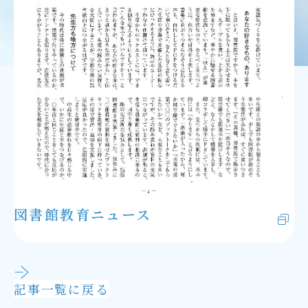
説明会・イベント
外部記事掲載
アクセス
在校生・保護者の方
卒業生の方
Follow Us
サイトマップ
当サイトについて
図書館教育ニュース
個人情報保護方針
お問い合わせ
教職員採用情報
記事一覧に戻る