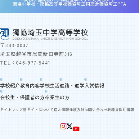
獨協中学校・獨協高等学校
獨協埼玉同窓会
獨協埼玉PTA
〒343-0037
埼玉県越谷市恩間新田寺前316
TEL：
048-977-5441
学校紹介
教育内容
学校生活
進路・進学
入試情報
在校生・保護者の方
卒業生の方
サイトマップ
当サイトについて
個人情報保護方針
お問い合わせ
教職員採用情報