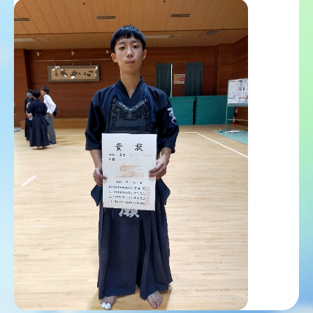
中学 総合学習
ICT教育
図書館
教員メッセージ
学校生活
学校生活 TOP
年間行事
獨協埼玉の1日
クラブ活動（中学校）
クラブ活動（高等学校）
在校生メッセージ
進路・進学
進路・進学 TOP
進路指導
進学実績
獨協学園との高大連携
他大学との連携
活躍する卒業生
入試情報
入試情報 TOP
中学入試
高校入試