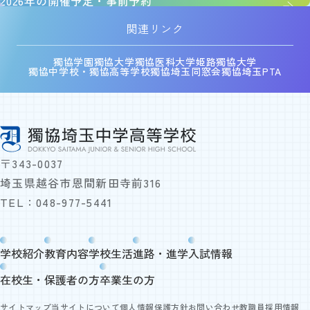
2026年の開催予定・事前予約
関連リンク
獨協学園
獨協大学
獨協医科大学
姫路獨協大学
獨協中学校・獨協高等学校
獨協埼玉同窓会
獨協埼玉PTA
〒343-0037
埼玉県越谷市恩間新田寺前316
TEL：
048-977-5441
学校紹介
教育内容
学校生活
進路・進学
入試情報
在校生・保護者の方
卒業生の方
サイトマップ
当サイトについて
個人情報保護方針
お問い合わせ
教職員採用情報