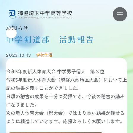
お知らせ
中学剣道部 活動報告
お問い合わせ ｜ 資料請求
2023.10.13
学校生活
学校紹介
学校紹介 TOP
令和5年度新人体育大会 中学男子個人 第３位
教育理念
学校概要
令和5年度新人体育大会（越谷八潮地区大会）において上
施設・制服・学校紹介動画
記の結果を残すことができました。
安全対策・健康管理
学校評価・財務状況
日頃の稽古の成果を十分に発揮でき、今後の稽古の励み
教育内容
になりました。
教育内容 TOP
次の新人体育大会（県大会）ではより良い結果が残せる
教育方針
学習内容
ように精進していきます。応援よろしくお願いします。
獨協コース
国際教育・語学教育