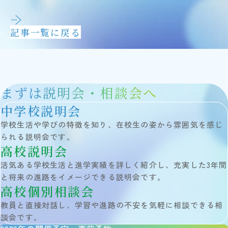
説明会・イベント
外部記事掲載
アクセス
記事一覧に戻る
在校生・保護者の方
卒業生の方
まずは説明会・相談会へ
Follow Us
中学校説明会
学校生活や学びの特徴を知り、在校生の姿から雰囲気を感じ
サイトマップ
られる説明会です。
当サイトについて
高校説明会
個人情報保護方針
活気ある学校生活と進学実績を詳しく紹介し、充実した3年間
お問い合わせ
と将来の進路をイメージできる説明会です。
高校個別相談会
教職員採用情報
教員と直接対話し、学習や進路の不安を気軽に相談できる相
談会です。