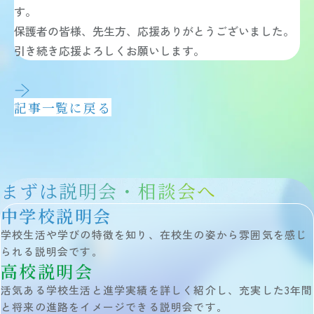
中学 総合学習
す。
ICT教育
保護者の皆様、先生方、応援ありがとうございました。
図書館
教員メッセージ
引き続き応援よろしくお願いします。
学校生活
学校生活 TOP
年間行事
記事一覧に戻る
獨協埼玉の1日
クラブ活動（中学校）
クラブ活動（高等学校）
在校生メッセージ
進路・進学
進路・進学 TOP
まずは説明会・相談会へ
進路指導
進学実績
中学校説明会
獨協学園との高大連携
他大学との連携
学校生活や学びの特徴を知り、在校生の姿から雰囲気を感じ
活躍する卒業生
られる説明会です。
入試情報
高校説明会
入試情報 TOP
活気ある学校生活と進学実績を詳しく紹介し、充実した3年間
中学入試
高校入試
と将来の進路をイメージできる説明会です。