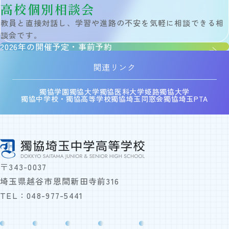
説明会・イベント
高校個別相談会
外部記事掲載
教員と直接対話し、学習や進路の不安を気軽に相談できる相
アクセス
談会です。
在校生・保護者の方
2026年の開催予定・事前予約
卒業生の方
関連リンク
獨協学園
Follow Us
獨協大学
獨協医科大学
姫路獨協大学
獨協中学校・獨協高等学校
獨協埼玉同窓会
獨協埼玉PTA
サイトマップ
当サイトについて
個人情報保護方針
〒343-0037
お問い合わせ
埼玉県越谷市恩間新田寺前316
教職員採用情報
TEL：
048-977-5441