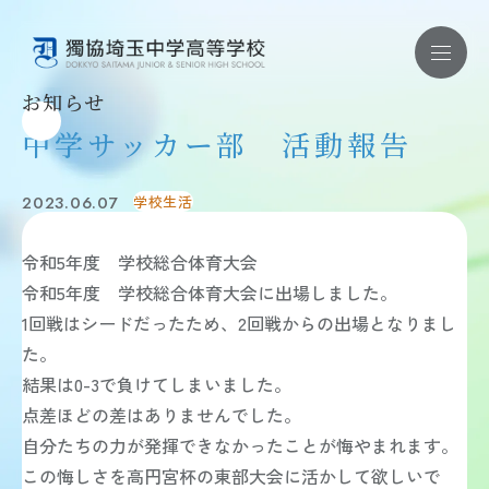
お知らせ
中学サッカー部 活動報告
お問い合わせ ｜ 資料請求
2023.06.07
学校生活
学校紹介
学校紹介 TOP
令和5年度 学校総合体育大会
教育理念
学校概要
令和5年度 学校総合体育大会に出場しました。
施設・制服・学校紹介動画
1回戦はシードだったため、2回戦からの出場となりまし
安全対策・健康管理
学校評価・財務状況
た。
教育内容
結果は0-3で負けてしまいました。
教育内容 TOP
点差ほどの差はありませんでした。
教育方針
学習内容
自分たちの力が発揮できなかったことが悔やまれます。
獨協コース
この悔しさを高円宮杯の東部大会に活かして欲しいで
国際教育・語学教育