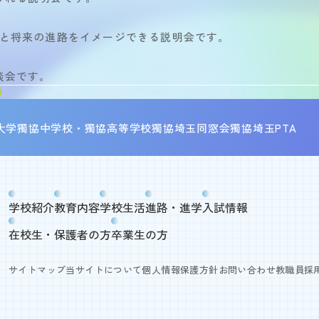
間と将来の進路をイメージできる説明会です。
談会です。
大学
獨協中学校・獨協高等学校
獨協埼玉同窓会
獨協埼玉PTA
学校紹介
教育内容
学校生活
進路・進学
入試情報
在校生・保護者の方
卒業生の方
サイトマップ
当サイトについて
個人情報保護方針
お問い合わせ
教職員採