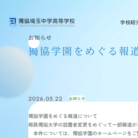
学校紹
お知らせ
学校紹介 TOP
教育内容 TOP
学校生活 TOP
進路・進学 TOP
入試情報 TOP
教育理念
教育方針
年間行事
進路指導
中学入試
獨協学園をめぐる報
学校概要
学習内容
獨協埼玉の1日
進学実績
高校入試
施設・制服・学校紹介動画
獨協コース
クラブ活動（中学校）
獨協学園との高大連携
説明会・イベント
安全対策・健康管理
国際教育・語学教育
クラブ活動（高等学校）
他大学との連携
外部記事掲載
学校評価・財務状況
中学 総合学習
在校生メッセージ
活躍する卒業生
ICT教育
2026.05.22
お知らせ
図書館
教員メッセージ
獨協学園をめぐる報道について
姫路獨協大学の設置者変更をめぐって一部報道が
本件については、獨協学園のホームページをご