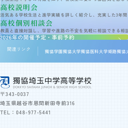
高校説明会
活気ある学校生活と進学実績を詳しく紹介し、充実した3年
高校個別相談会
教員と直接対話し、学習や進路の不安を気軽に相談できる相
2026年の開催予定・事前予約
関連リンク
獨協学園
獨協大学
獨協医科大学
姫路獨協
〒343-0037
埼玉県越谷市恩間新田寺前316
TEL：
048-977-5441